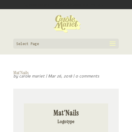
0608862910
contact@carole-mariet.fr
Select Page
Mat’Nails
by
carole mariet
|
Mar 26, 2018
|
0 comments
Mat’Nails
Logotype