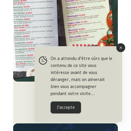
On a attendu d'être sûrs que le
contenu de ce site vous
intéresse avant de vous
déranger, mais on aimerait
bien vous accompagner
Dolce Pizza
pendant votre visite...
Menus • commande
J'accepte