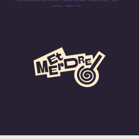
Crédits photos d'illustration : Fabian Centeno - Brooke Cagle - Ben
Collins - Oppo Find