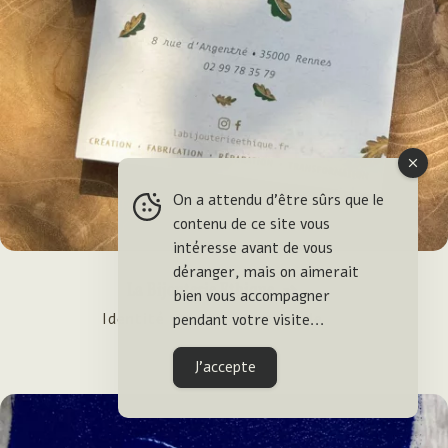
On a attendu d'être sûrs que le
contenu de ce site vous
intéresse avant de vous
déranger, mais on aimerait
La Bijouterie Ethique ➺
bien vous accompagner
Identité visuelle • commande
pendant votre visite...
J'accepte