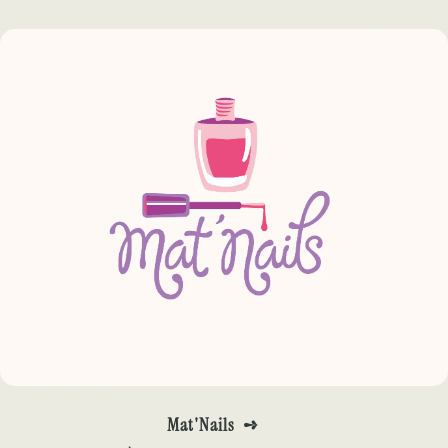
Mat'Nails ➺