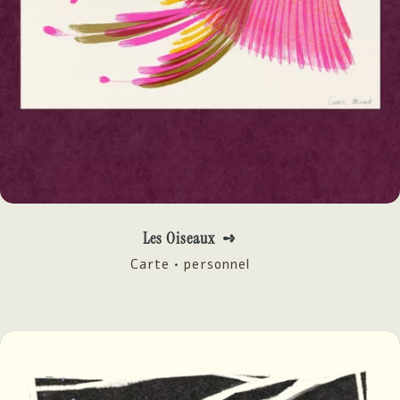
Les Oiseaux ➺
Carte • personnel