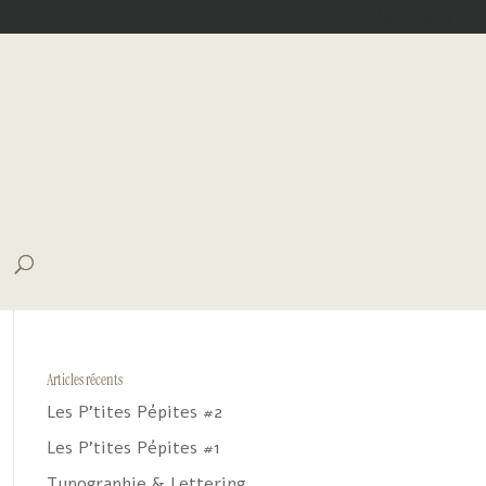
0 Items
Articles récents
Les P’tites Pépites #2
Les P’tites Pépites #1
Typographie & Lettering