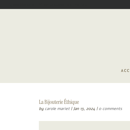
0608862910
contact@carole-mariet.fr
ACC
La Bijouterie Éthique
by
carole mariet
|
Jan 13, 2024
|
0 comments