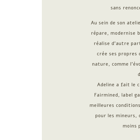
sans renonce
Au sein de son ateli
répare, modernise bi
réalise d’autre par
crée ses propres c
nature, comme l’évo
Adeline a fait le 
Fairmined, label g
meilleures condition
pour les mineurs,
moins p