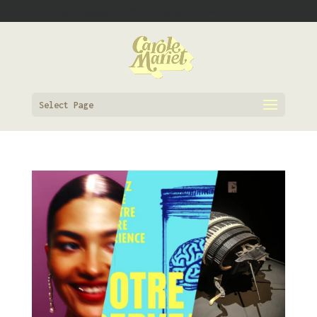
0608862910
contact@carole-mariet.fr
Select Page