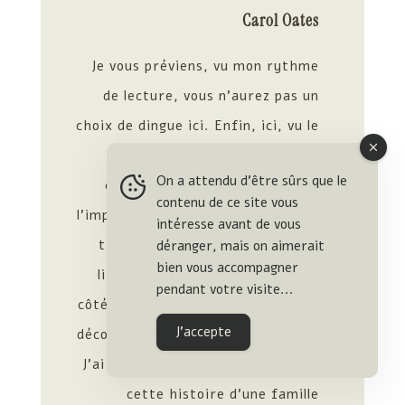
Carol Oates
Je vous préviens, vu mon rythme
de lecture, vous n’aurez pas un
choix de dingue ici. Enfin, ici, vu le
nombre de bouquins qu’à écrit
On a attendu d'être sûrs que le
cette
autrice
, j’ai eu vraiment
contenu de ce site vous
l’impression d’ouvrir une malle aux
intéresse avant de vous
trésors. Je sais déjà que je vais
déranger, mais on aimerait
bien vous accompagner
lire ses autres livres, c’est mon
pendant votre visite...
côté un peu obsessionnel, quand je
J'accepte
découvre une autrice qui me parle.
J’ai été complètement happée par
cette histoire d’une famille