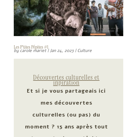
Les P’tites Pépites #1
by
carole mariet
|
Jan 24, 2023
|
Culture
Découvertes culturelles et
inpiration
Et si je vous partageais ici
mes découvertes
culturelles (ou pas) du
moment ? 15 ans après tout