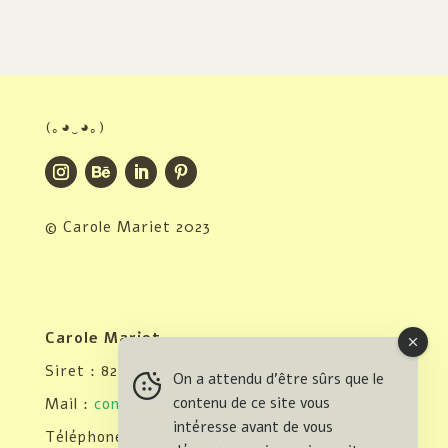
(｡◕‿◕｡)
© Carole Mariet 2023
Carole Mariet
Siret : 824 855 696 00012
On a attendu d'être sûrs que le
contenu de ce site vous
Mail :
contact@carole-mariet.fr
intéresse avant de vous
Téléphone : 06 08 86 29 10