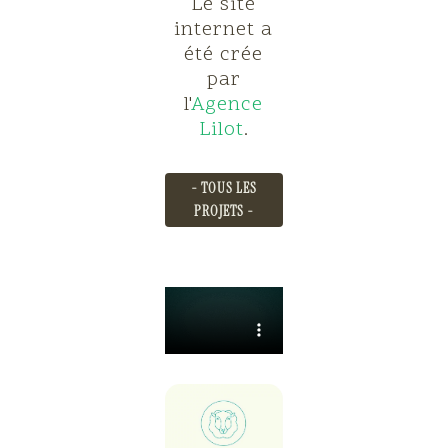
Le site
internet a
été crée
par
l'
Agence
Lilot
.
- TOUS LES
PROJETS -