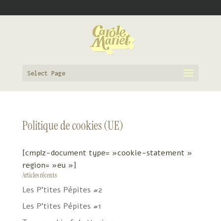
0608862910
contact@carole-mariet.fr
Select Page
Politique de cookies (UE)
[cmplz-document type= »cookie-statement »
region= »eu »]
Articles récents
Les P’tites Pépites #2
Les P’tites Pépites #1