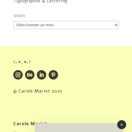
Typographie & Lettering
Archives
Archives
(｡◕‿◕｡)
© Carole Mariet 2023
Carole Mariet